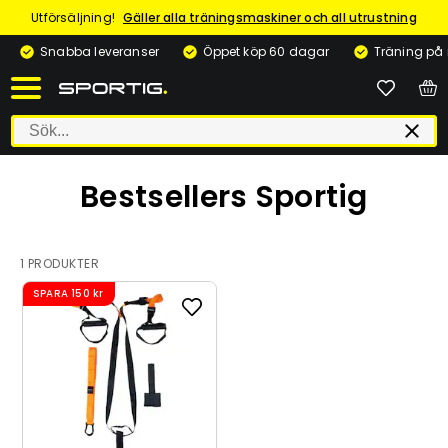
Utförsäljning!
Gäller alla träningsmaskiner och all utrustning
Snabba leveranser
Öppet köp 60 dagar
Träning på
Bestsellers Sportig
1 PRODUKTER
SPARA
150 kr