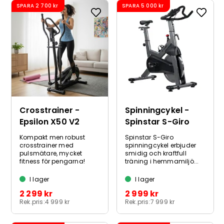
SPARA
2 700 kr
SPARA
5 000 kr
Crosstrainer -
Spinningcykel -
Epsilon X50 V2
Spinstar S-Giro
Kompakt men robust
Spinstar S-Giro
crosstrainer med
spinningcykel erbjuder
pulsmätare, mycket
smidig och kraftfull
fitness för pengarna!
träning i hemmamiljö...
I lager
I lager
2 299 kr
2 999 kr
Rek.pris:
4 999 kr
Rek.pris:
7 999 kr