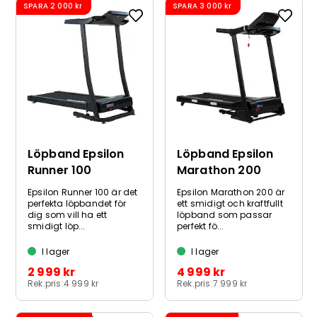
SPARA
2 000 kr
SPARA
3 000 kr
Löpband Epsilon
Löpband Epsilon
Runner 100
Marathon 200
Epsilon Runner 100 är det
Epsilon Marathon 200 är
perfekta löpbandet för
ett smidigt och kraftfullt
dig som vill ha ett
löpband som passar
smidigt löp...
perfekt fö...
I lager
I lager
2 999 kr
4 999 kr
Rek.pris:
4 999 kr
Rek.pris:
7 999 kr