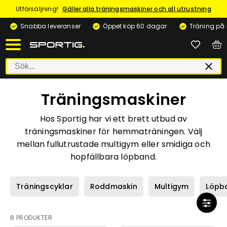
Utförsäljning!
Gäller alla träningsmaskiner och all utrustning
Snabba leveranser
Öppet köp 60 dagar
Träning på
Träningsmaskiner
Hos Sportig har vi ett brett utbud av
träningsmaskiner för hemmaträningen. Välj
mellan fullutrustade multigym eller smidiga och
hopfällbara löpband.
Träningscyklar
Roddmaskin
Multigym
Löpb
8 PRODUKTER