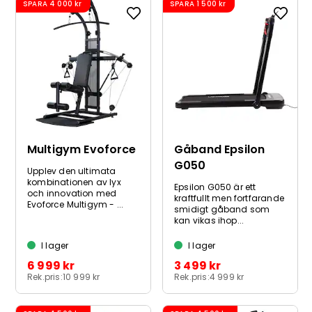
SPARA
4 000 kr
SPARA
1 500 kr
Multigym Evoforce
Gåband Epsilon
G050
Upplev den ultimata
kombinationen av lyx
Epsilon G050 är ett
och innovation med
kraftfullt men fortfarande
Evoforce Multigym - ...
smidigt gåband som
kan vikas ihop...
I lager
I lager
6 999 kr
3 499 kr
Rek.pris:
10 999 kr
Rek.pris:
4 999 kr