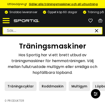
Utförsäljning!
Gäller alla träningsmaskiner och all utrustning
Snabba leveranser
Öppet köp 60 dagar
Träning på
Träningsmaskiner
Hos Sportig har vi ett brett utbud av
träningsmaskiner för hemmaträningen. Välj
mellan fullutrustade multigym eller smidiga och
hopfällbara löpband.
Träningscyklar
Roddmaskin
Multigym
Löpb
0 PRODUKTER