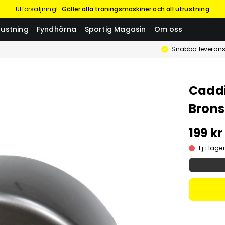
Utförsäljning!
Gäller alla träningsmaskiner och all utrustning
rustning
Fyndhörna
Sportig Magasin
Om oss
Snabba leverans
Caddi
Brons
199 kr
Ej i lager