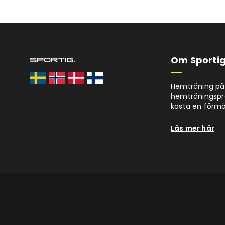
Om Sportig
Hemträning på 
hemträningspro
kosta en förm
Läs mer här