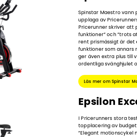
Spinstar Maestro vann p
upplaga av Pricerunners
Pricerunner skriver at
funktioner” och ”trots 
rent prismässigt är de
funktioner som annars m
ger även extra plus till 
ordentliga svänghjulet 
Läs mer om Spinstar M
Epsilon Ex
I Pricerunners stora te
topplacering av budget
”Elegant motionscykel m