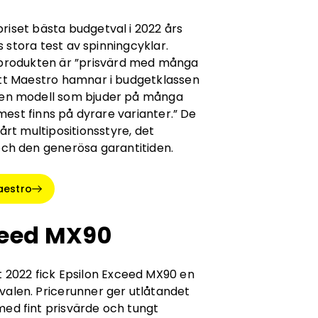
riset bästa budgetval i 2022 års
 stora test av spinningcyklar.
t produkten är ”prisvärd med många
att Maestro hamnar i budgetklassen
t en modell som bjuder på många
est finns på dyrare varianter.” De
vårt multipositionsstyre, det
och den generösa garantitiden.
aestro
ceed MX90
st 2022 fick Epsilon Exceed MX90 en
valen. Pricerunner ger utlåtandet
ed fint prisvärde och tungt