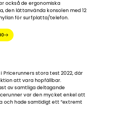
tar också de ergonomiska
na, den lättanvända konsolen med 12
llan för surfplatta/telefon.
90
5
i Pricerunners stora test 2022, där
ktion att vara hopfällbar.
ast av samtliga deltagande
ricerunner var den mycket enkel att
ra och hade samtidigt ett ”extremt