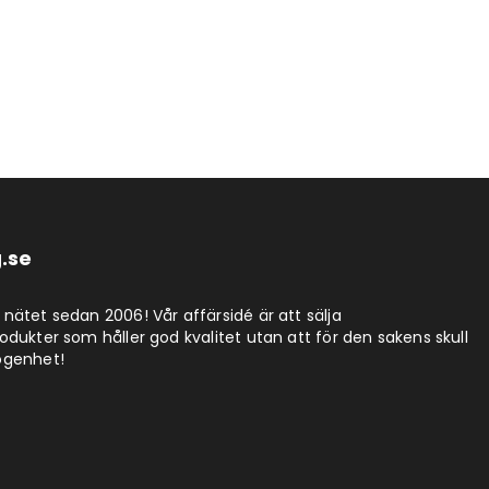
.se
nätet sedan 2006! Vår affärsidé är att sälja
dukter som håller god kvalitet utan att för den sakens skull
ögenhet!