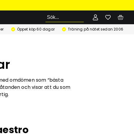
Sök
er
Öppet köp 60 dagar
Träning på nätet sedan 2006
ar
ats med omdömen som ”bästa
låtanden och visar att du som
tig.
aestro