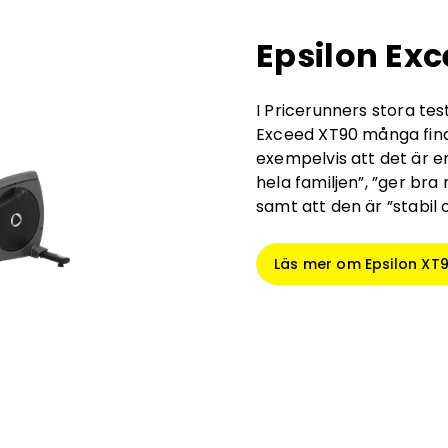
Epsilon Ex
I Pricerunners stora test
Exceed XT90 många fina
exempelvis att det är en
hela familjen”, ”ger br
samt att den är ”stabil 
Läs mer om Epsilon XT