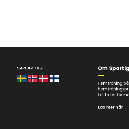
Om Sportig
Hemträning på 
hemträningspro
kosta en förm
Läs mer här