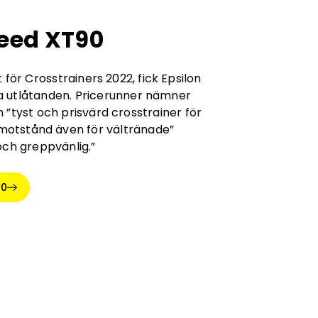
ceed XT90
 för Crosstrainers 2022, fick Epsilon
 utlåtanden. Pricerunner nämner
 ”tyst och prisvärd crosstrainer för
a motstånd även för vältränade”
och greppvänlig.”
90