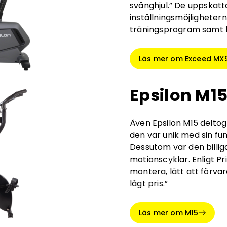
svänghjul.” De uppskat
inställningsmöjligheter
träningsprogram samt hy
Läs mer om Exceed MX
Epsilon M1
Även Epsilon M15 deltog 
den var unik med sin fun
Dessutom var den billig
motionscyklar. Enligt P
montera, lätt att förva
lågt pris.”
Läs mer om M15