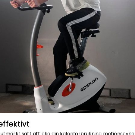
effektivt
 utmärkt sätt att öka din kaloriförbrukning motionscykel