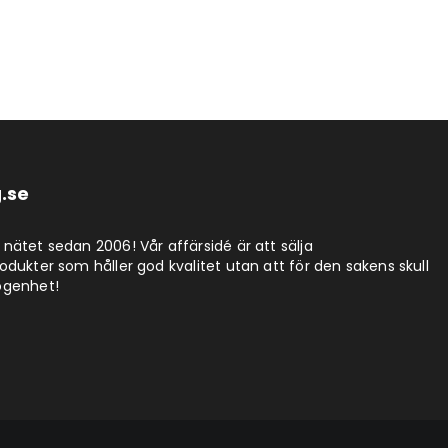
.se
nätet sedan 2006! Vår affärsidé är att sälja
dukter som håller god kvalitet utan att för den sakens skull
ögenhet!