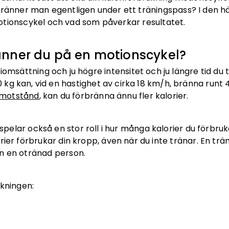
ränner man egentligen under ett träningspass? I den här
otionscykel och vad som påverkar resultatet.
änner du på en motionscykel?
msättning och ju högre intensitet och ju längre tid du tr
kg kan, vid en hastighet av cirka 18 km/h, bränna runt
motstånd
, kan du förbränna ännu fler kalorier.
å spelar också en stor roll i hur många kalorier du förbru
ier förbrukar din kropp, även när du inte tränar. En trä
än en otränad person.
kningen: