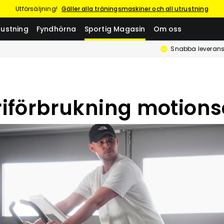
Utförsäljning!
Gäller alla träningsmaskiner och all utrustning
rustning
Fyndhörna
Sportig Magasin
Om oss
Snabba leverans
riförbrukning motions