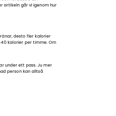
 artikeln går vi igenom hur
änar, desto fler kalorier
 440 kalorier per timme. Om
kar under ett pass. Ju mer
nad person kan alltså