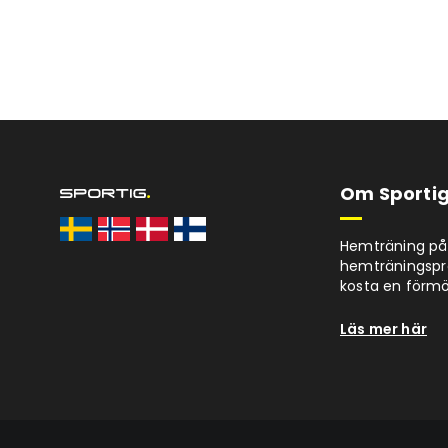
Om Sportig
Hemträning på 
hemträningspro
kosta en förm
Läs mer här