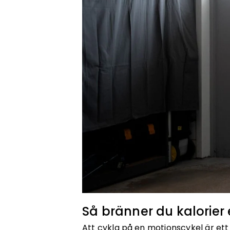
Så bränner du kalorier 
Att cykla på en
motionscykel
är ett