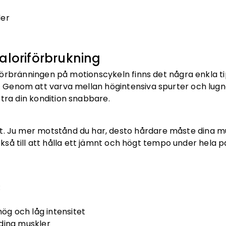
der
aloriförbrukning
rbränningen på motionscykeln finns det några enkla tips 
g. Genom att varva mellan högintensiva spurter och lugn
tra din kondition snabbare.
t. Ju mer motstånd du har, desto hårdare måste dina mus
ckså till att hålla ett jämnt och högt tempo under hela pa
:
hög och låg intensitet
dina muskler