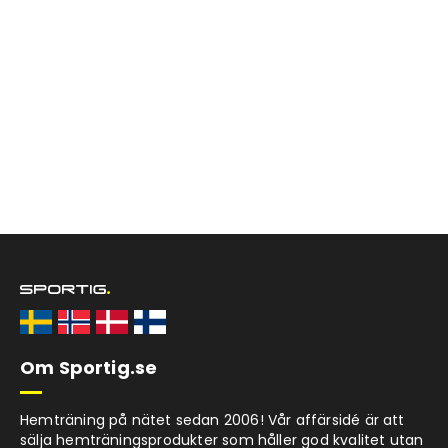
Om Sportig.se
Hemträning på nätet sedan 2006! Vår affärsidé är att
sälja hemträningsprodukter som håller god kvalitet utan