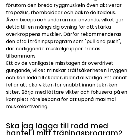
förutom den breda ryggmuskeln även aktiverar
trapezius, rhomboideer och bakre deltoideus.
Även biceps och underarmar används, vilket gör
detta till en mångsidig övning för att stärka
överkroppens muskler. Därför rekommenderas
den ofta i träningsprogram som "pull and push",
där närliggande muskelgrupper tränas
tillsammans.
Ett av de vanligaste misstagen är överdrivet
gungande, vilket minskar träffsäkerheten i ryggen
och kan leda till skador, ibland allvarliga. Ett annat
fel är att öka vikten för snabbt innan tekniken
sitter. Börja med lättare vikter och fokusera på en
komplett rörelsebana för att uppnå maximal
muskelaktivering.
Ska jag lägga till rodd med
hantel i mitt träningsprogram?