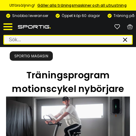
Utförsäljning!
Gäller alla träningsmaskiner och all utrustning
Snabba leveranser
Öppet köp 60 dagar
Träning på
SPORTIG MAGASIN
Träningsprogram
motionscykel nybörjare