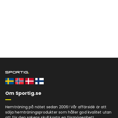
Om Sportig.se
Hemträning på nätet sedan 2006! Vår affärsidé är att
sälja hemträningsprodukter som håller god kvalitet utan
att för den sakens skull kosta en förmögenhet!