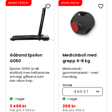
SPARA
1 500 kr
SPARA
200 kr
Gåband Epsilon
Medicinboll med
G050
grepp 4-8 kg
Epsilon G050 är ett
Medicinboll i
kraftfullt men fortfarande
gummimaterial - med
smidigt gåband som
handtag.
kan vikas ihop...
Storlek
4 KG X 1
I lager
I lager
3 499 kr
299 kr
Rek.pris:
4 999 kr
Rek.pris:
499 kr