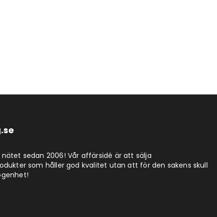
.se
nätet sedan 2006! Vår affärsidé är att sälja
dukter som håller god kvalitet utan att för den sakens skull
ögenhet!