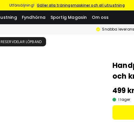
Utförsäljning!
Gäller alla träningsmaskiner och all utrustning
rustning
Fyndhörna
Sportig Magasin
Om oss
Snabba leverans
RESERVDELAR LÖPBAND
Handp
och k
499 k
I lager