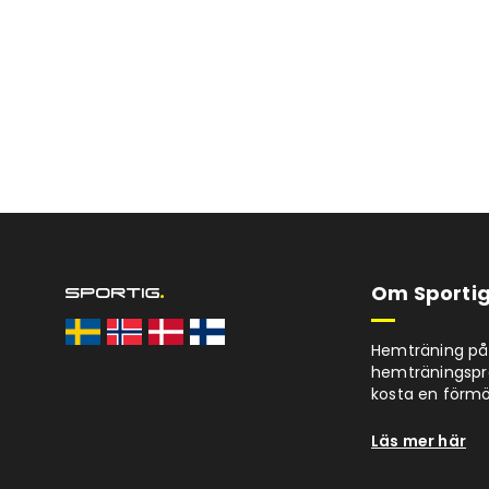
Om Sportig
Hemträning på 
hemträningspro
kosta en förm
Läs mer här