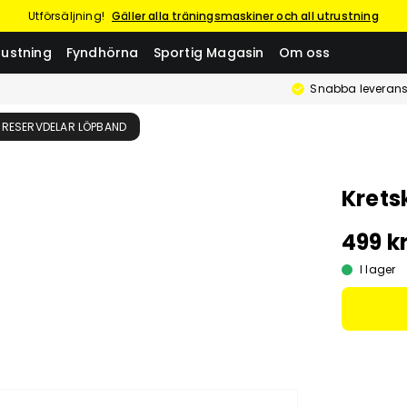
Utförsäljning!
Gäller alla träningsmaskiner och all utrustning
rustning
Fyndhörna
Sportig Magasin
Om oss
Snabba leverans
RESERVDELAR LÖPBAND
Kretsk
499 k
I lager