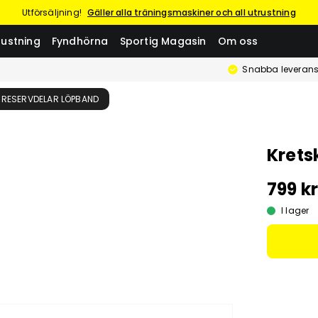
Utförsäljning!
Gäller alla träningsmaskiner och all utrustning
rustning
Fyndhörna
Sportig Magasin
Om oss
Snabba leverans
RESERVDELAR LÖPBAND
Krets
799 k
I lager