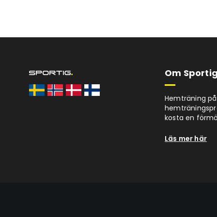
Om Sportig
Hemträning på 
hemträningspro
kosta en förm
Läs mer här