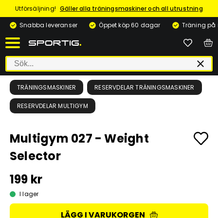
Utförsäljning!
Gäller alla träningsmaskiner och all utrustning
Snabba leveranser
Öppet köp 60 dagar
Träning på
TRÄNINGSMASKINER
RESERVDELAR TRÄNINGSMASKINER
RESERVDELAR MULTIGYM
Multigym 027 - Weight
Selector
199 kr
I lager
LÄGG I VARUKORGEN