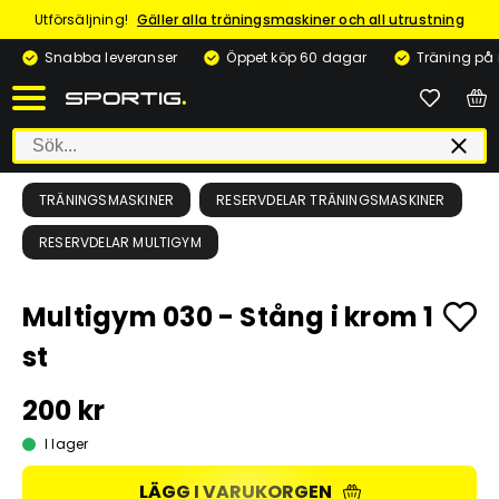
Utförsäljning!
Gäller alla träningsmaskiner och all utrustning
Snabba leveranser
Öppet köp 60 dagar
Träning på
TRÄNINGSMASKINER
RESERVDELAR TRÄNINGSMASKINER
RESERVDELAR MULTIGYM
Multigym 030 - Stång i krom 1
st
200 kr
I lager
LÄGG I VARUKORGEN