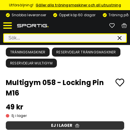
Utförsäljning!
Gäller alla träningsmaskiner och all utrustning
Snabba leveranser
Öppet köp 60 dagar
Träning på
TRÄNINGSMASKINER
RESERVDELAR TRÄNINGSMASKINER
RESERVDELAR MULTIGYM
Multigym 058 - Locking Pin
M16
49 kr
Ej i lager
EJ I LAGER