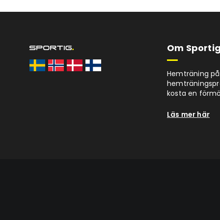
Om Sportig
Hemträning på 
hemträningspro
kosta en förm
Läs mer här