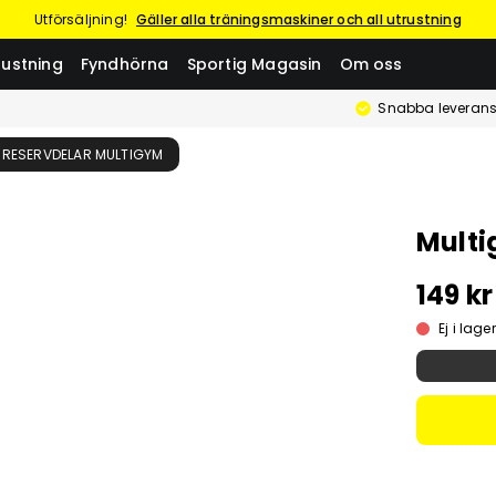
Utförsäljning!
Gäller alla träningsmaskiner och all utrustning
rustning
Fyndhörna
Sportig Magasin
Om oss
Snabba leverans
RESERVDELAR MULTIGYM
Multi
149 kr
Ej i lager