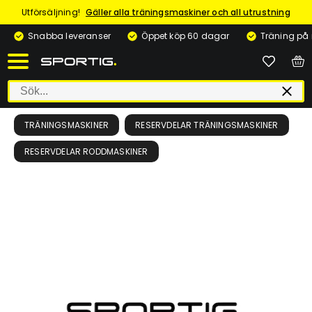
Utförsäljning!
Gäller alla träningsmaskiner och all utrustning
Snabba leveranser
Öppet köp 60 dagar
Träning på
TRÄNINGSMASKINER
RESERVDELAR TRÄNINGSMASKINER
RESERVDELAR RODDMASKINER