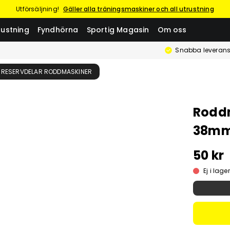
Utförsäljning!
Gäller alla träningsmaskiner och all utrustning
rustning
Fyndhörna
Sportig Magasin
Om oss
Snabba leverans
RESERVDELAR RODDMASKINER
Roddm
38mm 
50 kr
Ej i lager