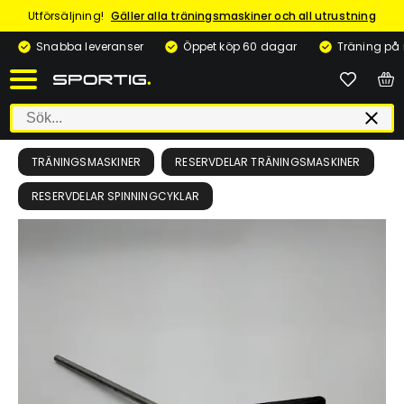
Utförsäljning!
Gäller alla träningsmaskiner och all utrustning
Snabba leveranser
Öppet köp 60 dagar
Träning på
TRÄNINGSMASKINER
RESERVDELAR TRÄNINGSMASKINER
RESERVDELAR SPINNINGCYKLAR