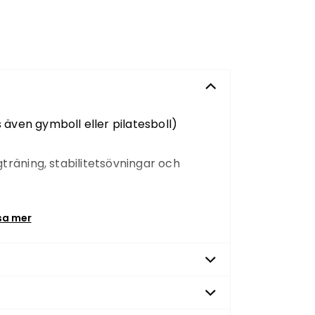
s även gymboll eller pilatesboll)
träning, stabilitetsövningar och
ner ca 165-185 cm)
sa mer