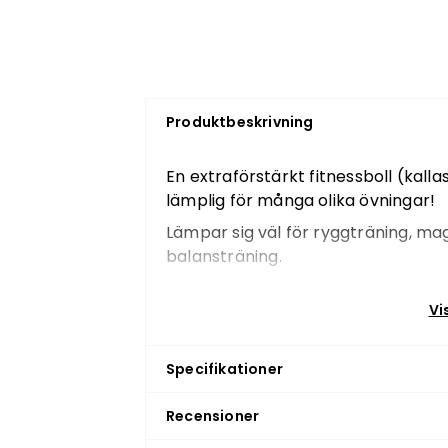
Produktbeskrivning
En extraförstärkt fitnessboll (kalla
lämplig för många olika övningar!
Lämpar sig väl för ryggträning, mag
balansträning.
Diameter: 65 cm (passar perso
Vi
Max belastning: 750 kg
Fotpump ingår
Specifikationer
Tillverkad i förstärkt PVC
Recensioner