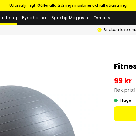
Utförsäljning!
Gäller alla träningsmaskiner och all utrustning
rustning
Fyndhörna
Sportig Magasin
Om oss
Snabba leverans
Fitne
99 kr
Rek.pris:
I lager