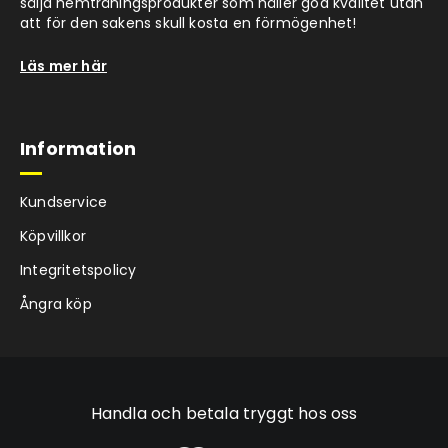
sälja hemträningsprodukter som håller god kvalitet utan
att för den sakens skull kosta en förmögenhet!
Läs mer här
Information
Kundservice
Köpvillkor
Integritetspolicy
Ångra köp
Handla och betala tryggt hos oss