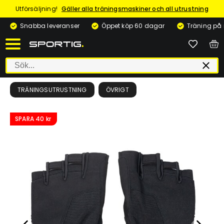
Utförsäljning!
Gäller alla träningsmaskiner och all utrustning
Snabba leveranser
Öppet köp 60 dagar
Träning på
TRÄNINGSUTRUSTNING
ÖVRIGT
SPARA
40 kr