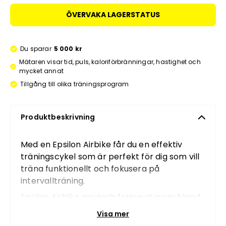
ÖVERVAKA LAGERSTATUS
Du sparar
5 000 kr
Mätaren visar tid, puls, kaloriförbränningar, hastighet och
mycket annat
Tillgång till olika träningsprogram
Produktbeskrivning
Med en Epsilon Airbike får du en effektiv
träningscykel som är perfekt för dig som vill
träna funktionellt och fokusera på
intervallträning.
Epsilon Airbike används frekvent inom bland
annat crossfit. Tack vare dess konstruktion
Visa mer
tränar du både armar och ben och får med