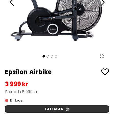
Epsilon Airbike
3 999 kr
Rek.pris:
8 999 kr
Ej i lager
EJ I LAGER