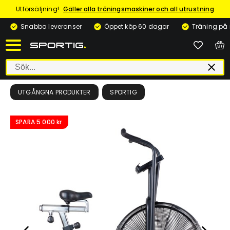
Utförsäljning!
Gäller alla träningsmaskiner och all utrustning
Snabba leveranser
Öppet köp 60 dagar
Träning på
UTGÅNGNA PRODUKTER
SPORTIG
SPARA
5 000 kr