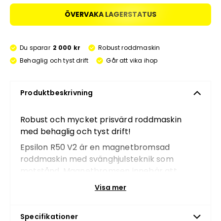
ÖVERVAKA LAGERSTATUS
Du sparar
2 000 kr
Robust roddmaskin
Behaglig och tyst drift
Går att vika ihop
Produktbeskrivning
Robust och mycket prisvärd roddmaskin
med behaglig och tyst drift!
Epsilon R50 V2 är en magnetbromsad
roddmaskin med svänghjulsteknik som
motstånd. Magnetbromsen innebär att
motståndet genereras utan friktion, vilket
Visa mer
ger en tyst drift med mycket lite vibrationer
- perfekt för träning i hemmet. Du ställer
Specifikationer
själv in önskat motstånd i olika fasta lägen