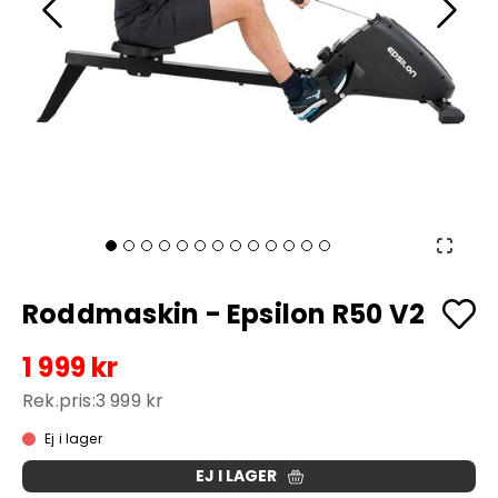
Roddmaskin - Epsilon R50 V2
1 999 kr
Rek.pris:
3 999 kr
Ej i lager
EJ I LAGER