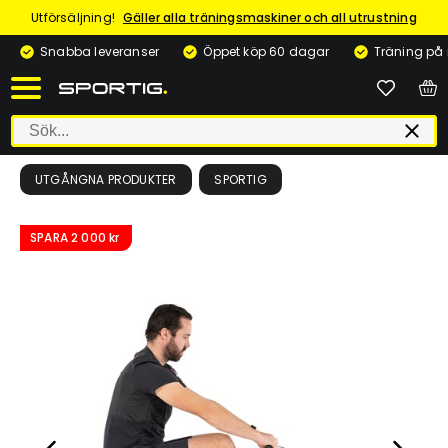
Utförsäljning!
Gäller alla träningsmaskiner och all utrustning
Snabba leveranser
Öppet köp 60 dagar
Träning på
UTGÅNGNA PRODUKTER
SPORTIG
SPARA
2 000 kr