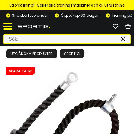
Utförsäljning!
Gäller alla träningsmaskiner och all utrustning
Snabba leveranser
Öppet köp 60 dagar
Träning på
UTGÅNGNA PRODUKTER
SPORTIG
SPARA
150 kr