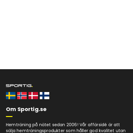
Om Sportig.se
Hemträning på nätet sedan 2006! Vår affärsidé är att
sälja hemträningsprodukter som håller god kvalitet utan