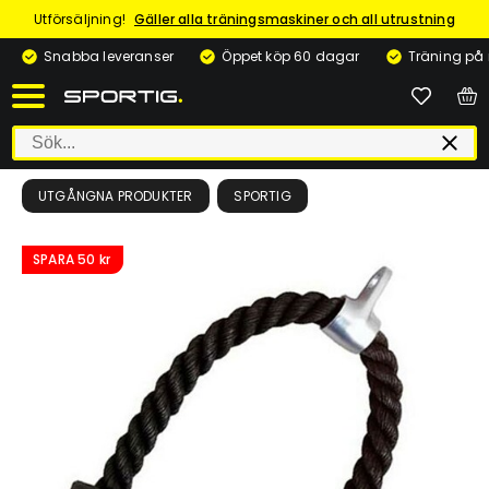
Utförsäljning!
Gäller alla träningsmaskiner och all utrustning
Snabba leveranser
Öppet köp 60 dagar
Träning på
UTGÅNGNA PRODUKTER
SPORTIG
SPARA
50 kr