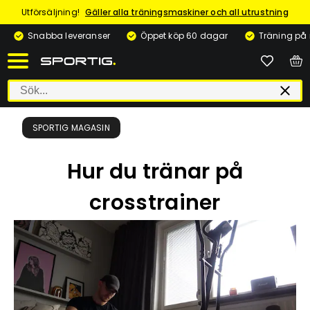
Utförsäljning!
Gäller alla träningsmaskiner och all utrustning
Snabba leveranser
Öppet köp 60 dagar
Träning på
SPORTIG MAGASIN
Hur du tränar på
crosstrainer