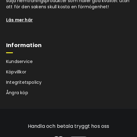
sälja hemträningsprodukter som håller god kvalitet utan
att för den sakens skull kosta en förmögenhet!
Läs mer här
Information
Kundservice
Köpvillkor
Integritetspolicy
Ångra köp
Handla och betala tryggt hos oss