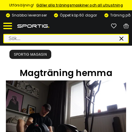
Utförsäljning!
Gäller alla träningsmaskiner och all utrustning
Snabba leveranser
Öppet köp 60 dagar
Träning på
SPORTIG MAGASIN
Magträning hemma