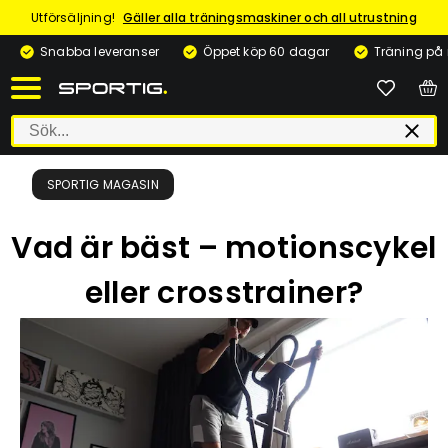
Utförsäljning!
Gäller alla träningsmaskiner och all utrustning
Snabba leveranser
Öppet köp 60 dagar
Träning på
SPORTIG MAGASIN
Vad är bäst – motionscykel
eller crosstrainer?