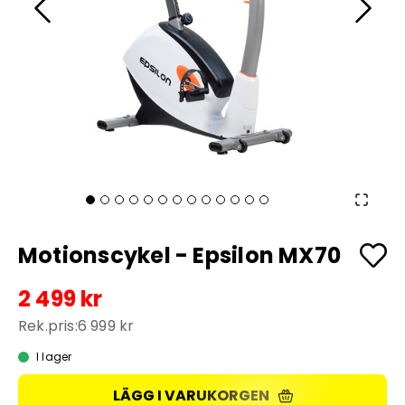
Motionscykel - Epsilon MX70
2 499 kr
Rek.pris:
6 999 kr
I lager
LÄGG I VARUKORGEN