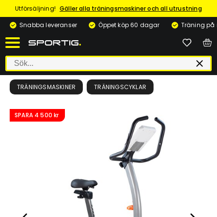
Utförsäljning!
Gäller alla träningsmaskiner och all utrustning
Snabba leveranser
Öppet köp 60 dagar
Träning på
TRÄNINGSMASKINER
TRÄNINGSCYKLAR
SPARA
4 500 kr