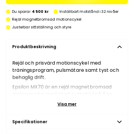
Du sparar
4 500 kr
Inställbart motstånd i 32 nivåer
Rejäl magnetbromsad motionscykel
Justerbar sittställning och styre
Produktbeskrivning
Rejäl och prisvärd motionscykel med
träningsprogram, pulsmätare samt tyst och
behaglig drift.
Epsilon MX70 är en rejäl magnetbromsad
motionscykel med stort svänghjul på 6 kg
och en mängd förinställda träningsprogram
Visa mer
samt pulsmätare. Modellen har jämn och
behaglig drift samt mycket goda
Specifikationer
inställningsmöjligheter för att hitta en
ergonomisk sittställning.