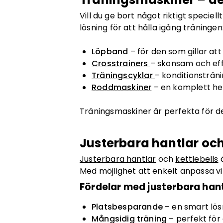
Vill du ge bort något riktigt speci
lösning för att hålla igång träningen
Löpband
– för den som gillar at
Crosstrainers
– skonsam och eff
Träningscyklar
– konditionsträn
Roddmaskiner
– en komplett hel
Träningsmaskiner är perfekta för d
Justerbara hantlar och
Justerbara hantlar
och
kettlebells
ä
Med möjlighet att enkelt anpassa v
Fördelar med justerbara hant
Platsbesparande
– en smart lösn
Mångsidig träning
– perfekt för 