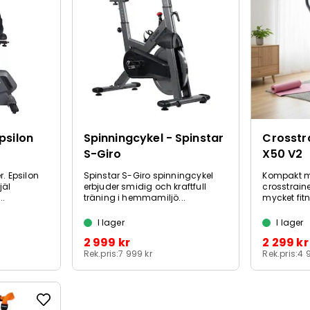
psilon
Spinningcykel - Spinstar
Crosstra
S-Giro
X50 V2
r. Epsilon
Spinstar S-Giro spinningcykel
Kompakt m
jäl
erbjuder smidig och kraftfull
crosstrain
..
träning i hemmamiljö...
mycket fit
I lager
I lager
2 999 kr
2 299 kr
Rek.pris:
7 999 kr
Rek.pris:
4 