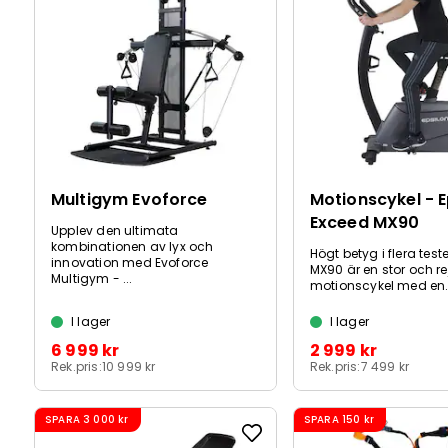
Multigym Evoforce
Motionscykel - E
Exceed MX90
Upplev den ultimata
kombinationen av lyx och
Högt betyg i flera teste
innovation med Evoforce
MX90 är en stor och re
Multigym - ...
motionscykel med en.
I lager
I lager
6 999 kr
2 999 kr
Rek.pris:
10 999 kr
Rek.pris:
7 499 kr
SPARA
3 000 kr
SPARA
150 kr