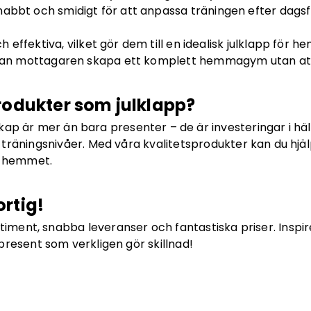
snabbt och smidigt för att anpassa träningen efter dags
 effektiva, vilket gör dem till en idealisk julklapp för
s kan mottagaren skapa ett komplett hemmagym utan att
rodukter som julklapp?
ap är mer än bara presenter – de är investeringar i h
 träningsnivåer. Med våra kvalitetsprodukter kan du hjä
i hemmet.
ortig!
timent, snabba leveranser och fantastiska priser. Inspirer
present som verkligen gör skillnad!