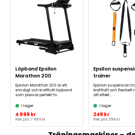
Löpband Epsilon
Epsilon suspens
Marathon 200
trainer
Epsilon Marathon 200 är ett
Epsilon suspension trai
smidigt och kraftfullt löpband
kraftfullt och flexibelt
som passar perfekt fö...
att effekt...
I lager
I lager
4 999 kr
249 kr
Rek.pris:
7 999 kr
Rek.pris:
399 kr
Träningsmaskiner – de