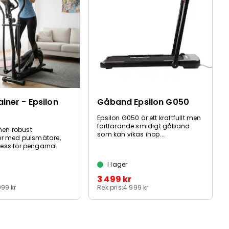
iner - Epsilon
Gåband Epsilon G050
Epsilon G050 är ett kraftfullt men
fortfarande smidigt gåband
en robust
som kan vikas ihop...
er med pulsmätare,
ness för pengarna!
I lager
3 499 kr
999 kr
Rek.pris:
4 999 kr