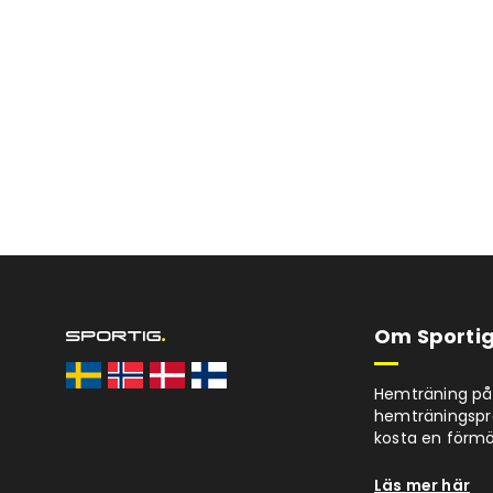
Om Sportig
Hemträning på 
hemträningspro
kosta en förm
Läs mer här