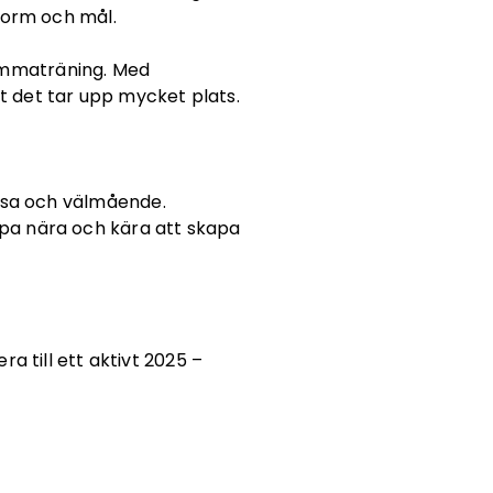
form och mål.
 hemmaträning. Med
 det tar upp mycket plats.
älsa och välmående.
lpa nära och kära att skapa
a till ett aktivt 2025 –