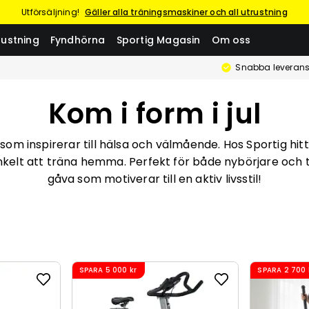
Utförsäljning!
Gäller alla träningsmaskiner och all utrustning
rustning
Fyndhörna
Sportig Magasin
Om oss
Snabba leverans
Kom i form i jul
om inspirerar till hälsa och välmående. Hos Sportig hi
kelt att träna hemma. Perfekt för både nybörjare och t
gåva som motiverar till en aktiv livsstil!
SPARA
5 000 kr
SPARA
2 700 