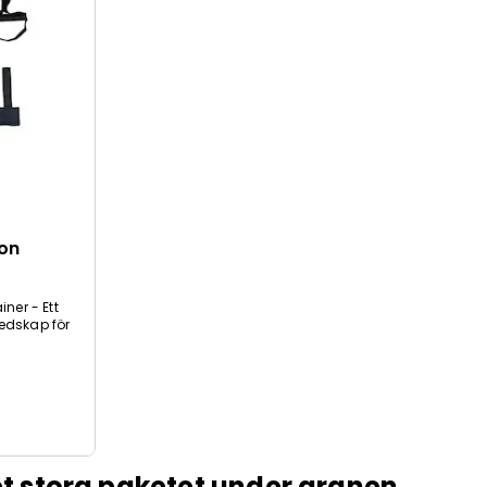
ion
ner - Ett
 redskap för
t stora paketet under granen