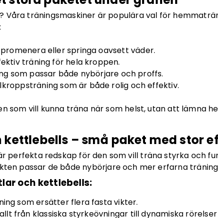
ellt? Våra träningsmaskiner är populära val för hemmaträ
:
t promenera eller springa oavsett väder.
ektiv träning för hela kroppen.
ing som passar både nybörjare och proffs.
kroppsträning som är både rolig och effektiv.
en som vill kunna träna när som helst, utan att lämna 
 kettlebells – små paket med stor e
r perfekta redskap för den som vill träna styrka och f
ikten passar de både nybörjare och mer erfarna träning
lar och kettlebells:
ing som ersätter flera fasta vikter.
allt från klassiska styrkeövningar till dynamiska rörelser