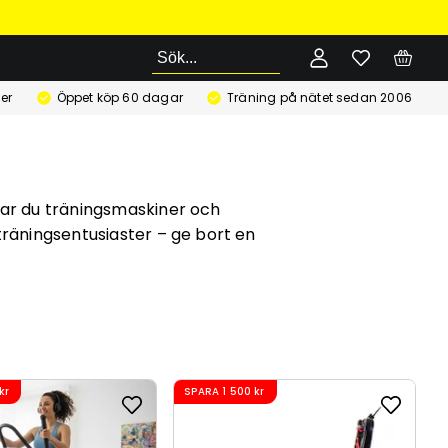
Sök
er
Öppet köp 60 dagar
Träning på nätet sedan 2006
ttar du träningsmaskiner och
räningsentusiaster – ge bort en
kr
SPARA
1 500 kr