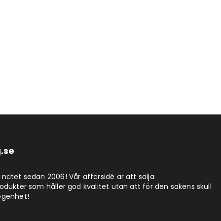
.se
nätet sedan 2006! Vår affärsidé är att sälja
dukter som håller god kvalitet utan att för den sakens skull
ögenhet!